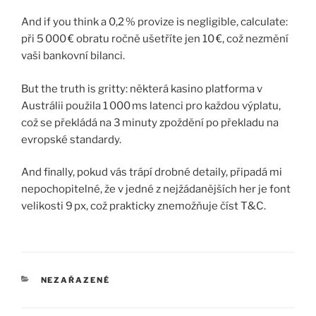
And if you think a 0,2 % provize is negligible, calculate:
při 5 000 € obratu ročně ušetříte jen 10 €, což nezmění
vaši bankovní bilanci.
But the truth is gritty: některá kasino platforma v
Austrálii použila 1 000 ms latenci pro každou výplatu,
což se překládá na 3 minuty zpoždění po překladu na
evropské standardy.
And finally, pokud vás trápí drobné detaily, připadá mi
nepochopitelné, že v jedné z nejžádanějších her je font
velikosti 9 px, což prakticky znemožňuje číst T&C.
RUBRIKY
NEZAŘAZENÉ