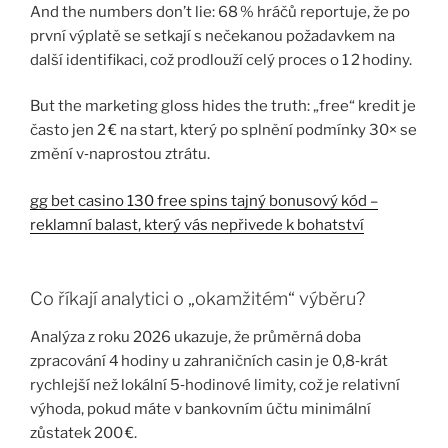
And the numbers don’t lie: 68 % hráčů reportuje, že po
první výplatě se setkají s nečekanou požadavkem na
další identifikaci, což prodlouží celý proces o 1 2 hodiny.
But the marketing gloss hides the truth: „free“ kredit je
často jen 2 € na start, který po splnění podmínky 30× se
změní v‑naprostou ztrátu.
gg bet casino 130 free spins tajný bonusový kód –
reklamní balast, který vás nepřivede k bohatství
Co říkají analytici o „okamžitém“ výběru?
Analýza z roku 2026 ukazuje, že průměrná doba
zpracování 4 hodiny u zahraničních casin je 0,8‑krát
rychlejší než lokální 5‑hodinové limity, což je relativní
výhoda, pokud máte v bankovním účtu minimální
zůstatek 200 €.